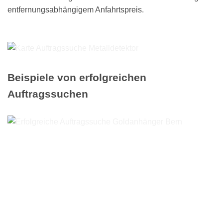
entfernungsabhängigem Anfahrtspreis.
Beispiele von erfolgreichen
Auftragssuchen